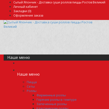
Сытый Япончик - Доставка суши роллов пиццы Ростов Великий
Личный кабинет
Закладки (0)
Оформление заказа
Наше меню
Наше меню
Пицца
Сеты
Роллы
Фирменные роллы
Горячие роллы в темпуре
Запеченные роллы
Классические роллы