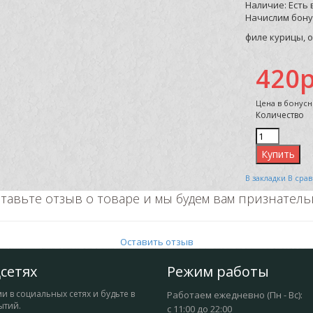
Наличие:
Есть 
Начислим бону
филе курицы, о
420р
Цена в бонусн
Количество
В закладки
В сра
тавьте отзыв о товаре и мы будем вам признател
Оставить отзыв
сетях
Режим работы
и в социальных сетях и будьте в
Работаем ежедневно (Пн - Вс):
ытий.
с 11:00 до 22:00