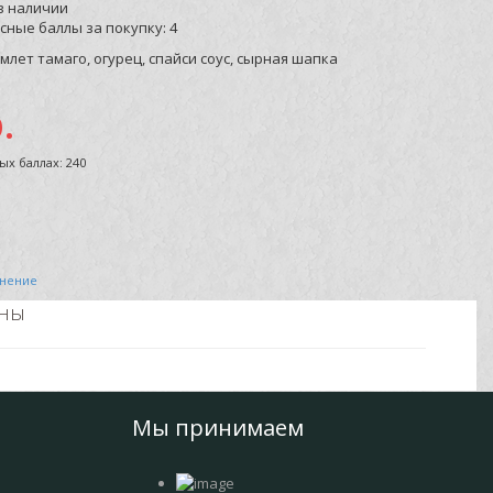
в наличии
сные баллы за покупку:
4
млет тамаго, огурец, спайси соус, сырная шапка
.
ых баллах: 240
внение
ьны
Мы принимаем