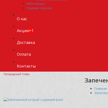
WOK лапша
Горячие закуски
О нас
Акции
+1
Доставка
Оплата
Контакты
Предыдущий товар
Запече
Главная
Запечен