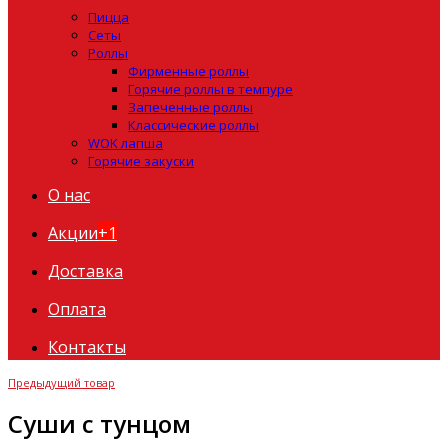
Пицца
Сеты
Роллы
Фирменные роллы
Горячие роллы в темпуре
Запеченные роллы
Классические роллы
WOK лапша
Горячие закуски
О нас
Акции
+1
Доставка
Оплата
Контакты
Предыдущий товар
Суши с тунцом