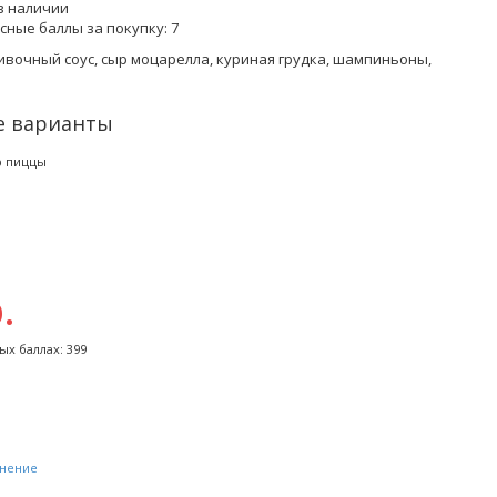
в наличии
сные баллы за покупку:
7
вочный соус, сыр моцарелла, куриная грудка, шампиньоны,
е варианты
р пиццы
.
ых баллах: 399
внение