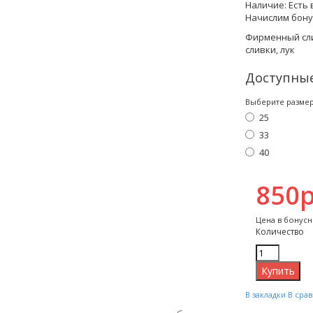
Наличие:
Есть 
Начислим бону
Фирменный сли
сливки, лук
Доступны
Выберите разме
25
33
40
850р
Цена в бонусн
Количество
В закладки
В сра