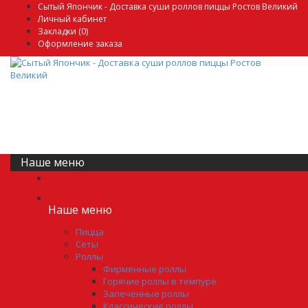
Сытый Япончик - Доставка суши роллов пиццы Ростов Великий
Личный кабинет
Закладки (0)
Оформление заказа
Наше меню
Наше меню
Пицца
Сеты
Роллы
Фирменные роллы
Горячие роллы в темпуре
Запеченные роллы
Классические роллы