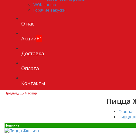
WOK лапша
Горячие закуски
О нас
Акции
+1
Доставка
Оплата
Контакты
Предыдущий товар
Пицца 
Главная
Пицца Ж
Новинка