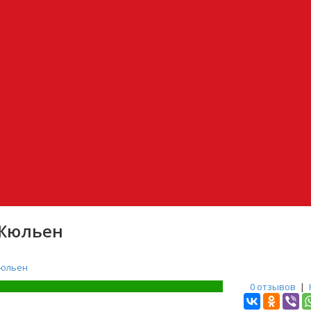
Жюльен
юльен
0 отзывов
|