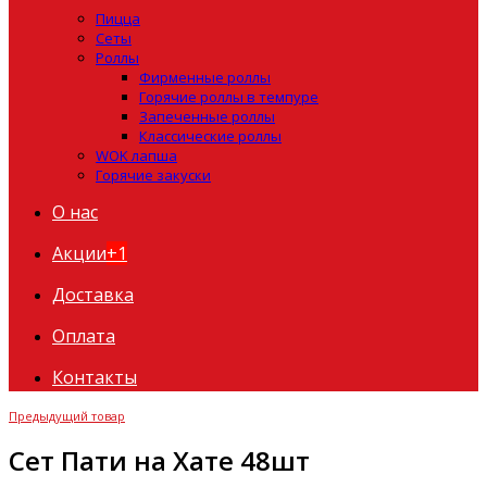
Пицца
Сеты
Роллы
Фирменные роллы
Горячие роллы в темпуре
Запеченные роллы
Классические роллы
WOK лапша
Горячие закуски
О нас
Акции
+1
Доставка
Оплата
Контакты
Предыдущий товар
Сет Пати на Хате 48шт