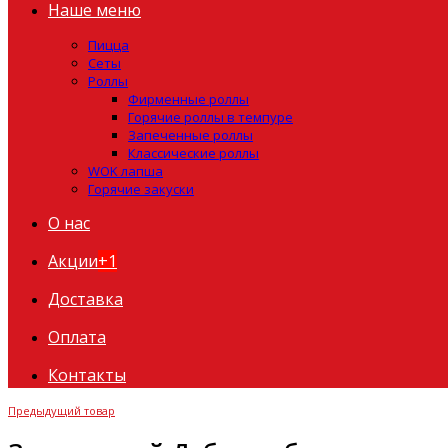
Наше меню
Пицца
Сеты
Роллы
Фирменные роллы
Горячие роллы в темпуре
Запеченные роллы
Классические роллы
WOK лапша
Горячие закуски
О нас
Акции
+1
Доставка
Оплата
Контакты
Предыдущий товар