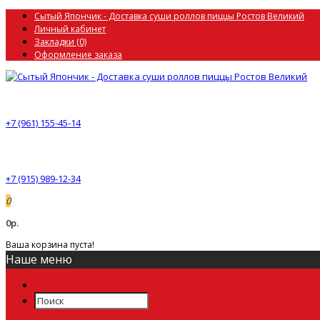
Сытый Япончик - Доставка суши роллов пиццы Ростов Великий
Личный кабинет
Закладки (0)
Оформление заказа
+7 (961) 155-45-14
+7 (915) 989-12-34
0
0р.
Ваша корзина пуста!
Наше меню